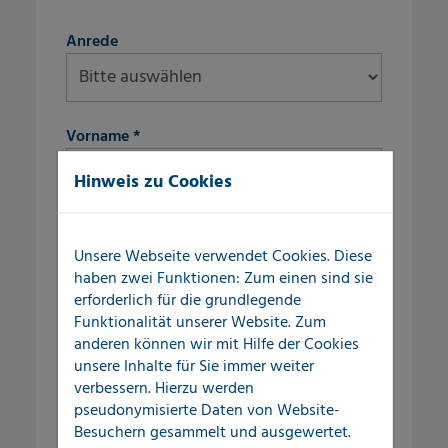
fieldset-8
Anrede
Vorname
*
Hinweis zu Cookies
Nachname
*
Unsere Webseite verwendet Cookies. Diese
haben zwei Funktionen: Zum einen sind sie
fieldset-9
erforderlich für die grundlegende
Straße/Nr.
*
Funktionalität unserer Website. Zum
anderen können wir mit Hilfe der Cookies
unsere Inhalte für Sie immer weiter
verbessern. Hierzu werden
PLZ
*
pseudonymisierte Daten von Website-
Besuchern gesammelt und ausgewertet.