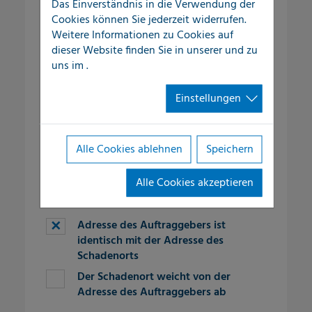
Das Einverständnis in die Verwendung der
Cookies können Sie jederzeit widerrufen.
Ort
*
Weitere Informationen zu Cookies auf
dieser Website finden Sie in unserer
und zu
uns im
.
fieldset-10
Telefon
*
Einstellungen
E-Mail
*
Alle Cookies ablehnen
Speichern
Alle Cookies akzeptieren
fieldset-3
Adresse des Auftraggebers ist
identisch mit der Adresse des
Schadenorts
Der Schadenort weicht von der
Adresse des Auftraggebers ab