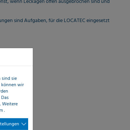
enst, wenn Leckagen offen ausgebrochen sind und
tungen sind Aufgaben, für die LOCATEC eingesetzt
sind sie
n können wir
erden
 Das
. Weitere
im
.
stellungen