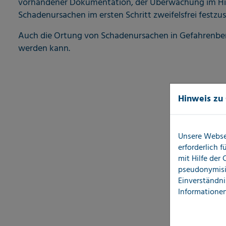
vorhandener Dokumentation, der Überwachung im Hinb
Schadenursachen im ersten Schritt zweifelsfrei festzu
Auch die Ortung von Schadenursachen in Gefahrenbere
werden kann.
Hinweis zu
Unsere Webse
erforderlich 
mit Hilfe der
pseudonymisi
Einverständni
Informationen