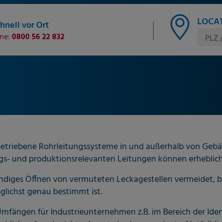
LOCAT
hnell vor Ort
ine:
0800 56 22 832
PLZ 
betriebene Rohrleitungssysteme in und außerhalb von Gebä
gs- und produktionsrelevanten Leitungen können erhebliche
diges Öffnen von vermuteten Leckagestellen vermeidet, bi
lichst genau bestimmt ist.
Umfängen für Industrieunternehmen z.B. im Bereich der Ide