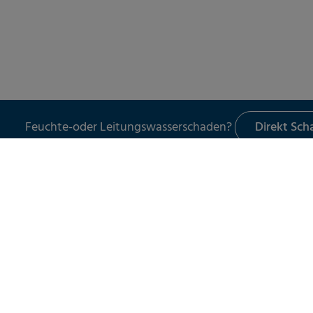
Feuchte-oder Leitungswasserschaden?
Direkt Sc
LECKORTUNG
UNSER 
Leckortung in Gebäuden
Schade
Leckortung im Außenbereich
Leckor
Leckortung am Flachdach
Schad
Leitun
Wasser
Spezia