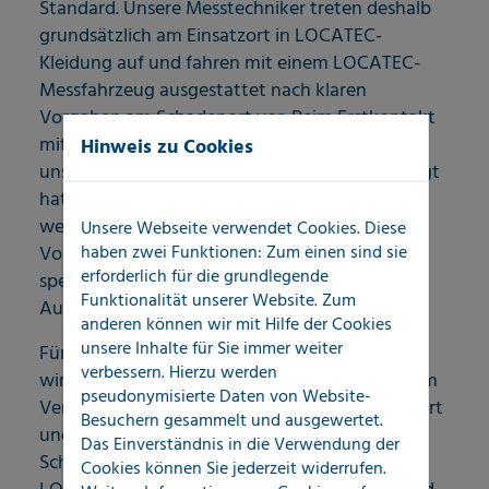
Standard. Unsere Messtechniker treten deshalb
grundsätzlich am Einsatzort in LOCATEC-
Kleidung auf und fahren mit einem LOCATEC-
Messfahrzeug ausgestattet nach klaren
Vorgaben am Schadenort vor. Beim Erstkontakt
mit den Ansprechpartnern vor Ort stellen sich
Hinweis zu Cookies
unsere Mitarbeiter vor, sagen wer sie beauftragt
hat und überreichen ihre Visitenkarte. Das
weitere Vorgehen erfolgt anschließend wie im
Unsere Webseite verwendet Cookies. Diese
haben zwei Funktionen: Zum einen sind sie
Vorfeld geschult und ggf. ergänzt durch
erforderlich für die grundlegende
spezifische Absprachen mit unseren
Funktionalität unserer Website. Zum
Auftraggebern.
anderen können wir mit Hilfe der Cookies
unsere Inhalte für Sie immer weiter
Für jeden Key-Account-Kunden von LOCATEC
verbessern. Hierzu werden
wird eine eigene sog. Handlungsanweisung zum
pseudonymisierte Daten von Website-
Verhalten unserer Messtechniker am Schadenort
Besuchern gesammelt und ausgewertet.
und zu den Abwicklungsprozessen für den
Das Einverständnis in die Verwendung der
SchadenERSTservice erstellt, die für alle bei
Cookies können Sie jederzeit widerrufen.