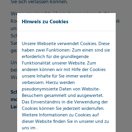
Sie sich verlassen können.
Wenn gewünscht, übernehmen wir auch die
Koordination der Folge- und Nachgewerke. Dank
Hinweis zu Cookies
unserer sofort verfügbaren
Schadendokumentation können weitere
Sanierungsmaßnahmen schnell, effizient und
Unsere Webseite verwendet Cookies. Diese
haben zwei Funktionen: Zum einen sind sie
gezielt eingeleitet werden.
erforderlich für die grundlegende
Unser SchadenERSTservice – Ihre erste Adresse
Funktionalität unserer Website. Zum
anderen können wir mit Hilfe der Cookies
bei Leckageortung, Rohrbruchanalyse und
unsere Inhalte für Sie immer weiter
Wasserschadendiagnose.
verbessern. Hierzu werden
pseudonymisierte Daten von Website-
Schnell, zuverlässig, unabhängig – mit
Besuchern gesammelt und ausgewertet.
modernster Leckortungstechnik und
Das Einverständnis in die Verwendung der
Leidenschaft für Qualität.
Cookies können Sie jederzeit widerrufen.
Weitere Informationen zu Cookies auf
dieser Website finden Sie in unserer
und zu
uns im
.