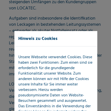
steigenden Umfängen zu den Kundengruppen
von LOCATEC.
Aufgaben sind insbesondere die Identifikation
von Leckagen in bestehenden Leitungssystemen
– entweder als akuter Notfalleinsatz oder als
regelmäßige, geplante Revision aller
Hinweis zu Cookies
Leitungssysteme ganzer Ortschaften
revolvierend und über größere Zeitspanne
hinweg. Auch das Outsourcing von Aufgaben der
Unsere Webseite verwendet Cookies. Diese
Stadtwerke an externe Dienstleistungspartner
haben zwei Funktionen: Zum einen sind sie
mit hohem Spezialisierungsgrad spielt eine
erforderlich für die grundlegende
Funktionalität unserer Website. Zum
immer größere Rolle.
anderen können wir mit Hilfe der Cookies
LOCATEC stellt als Kompetenzpartner von
unsere Inhalte für Sie immer weiter
verbessern. Hierzu werden
Versorgern Dienstleistungspakete zur Verfügung,
pseudonymisierte Daten von Website-
die diesen eine wirtschaftliche Erbringung ihrer
Besuchern gesammelt und ausgewertet.
Versorgungsverpflichtungen ermöglicht und
Das Einverständnis in die Verwendung der
gleichzeitig dazu beiträgt, die langfristige