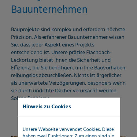
Bauunternehmen
Bauprojekte sind komplex und erfordern höchste
Präzision. Als erfahrener Bauunternehmer wissen
Sie, dass jeder Aspekt eines Projekts
entscheidend ist. Unsere präzise Flachdach-
Leckortung bietet Ihnen die Sicherheit und
Effizienz, die Sie benötigen, um Ihre Bauvorhaben
reibungslos abzuschließen. Nichts ist ärgerlicher
als unerwartete Verzögerungen, besonders wenn
sie durch undichte Dächer verursacht werden.
Solche Probleme...
Hinweis zu Cookies
Mehr erfahren
Unsere Webseite verwendet Cookies. Diese
haben zwei Funktionen: Zum einen sind sie